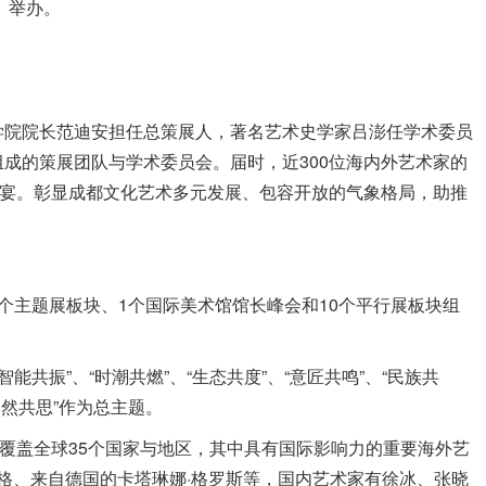
 举办。
学院院长范迪安担任总策展人，著名艺术史学家吕澎任学术委员
成的策展团队与学术委员会。届时，近300位海内外艺术家的
盛宴。彰显成都文化艺术多元发展、包容开放的气象格局，助推
个主题展板块、1个国际美术馆馆长峰会和10个平行展板块组
智能共振”、“时潮共燃”、“生态共度”、“意匠共鸣”、“民族共
未然共思”作为总主题。
，覆盖全球35个国家与地区，其中具有国际影响力的重要海外艺
拉格、来自德国的卡塔琳娜·格罗斯等，国内艺术家有徐冰、张晓