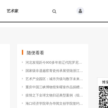
艺术家
随便看看
河北发现距今900多年前辽代陀罗尼经幢（图）
国家级非遗越窑青瓷传承展登陆浙江博物馆（图）
艺术产业园区：城市升级与数字未来——第六届艺术产业园区发展论坛在青岛举行（组图）
重庆中国三峡博物馆朱曜奎作品捐赠仪式在渝举行（组图）
疫情之下全球文物归还典型案例（组图）
海口经济学院举办华闻文创学院签约暨营创国际商学院揭牌仪式