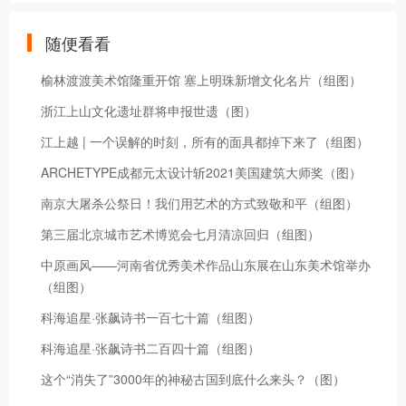
随便看看
榆林渡渡美术馆隆重开馆 塞上明珠新增文化名片（组图）
浙江上山文化遗址群将申报世遗（图）
江上越 | 一个误解的时刻，所有的面具都掉下来了（组图）
ARCHETYPE成都元太设计斩2021美国建筑大师奖（图）
南京大屠杀公祭日！我们用艺术的方式致敬和平（组图）
第三届北京城市艺术博览会七月清凉回归（组图）
中原画风——河南省优秀美术作品山东展在山东美术馆举办
（组图）
科海追星·张飙诗书一百七十篇（组图）
科海追星·张飙诗书二百四十篇（组图）
这个“消失了”3000年的神秘古国到底什么来头？（图）