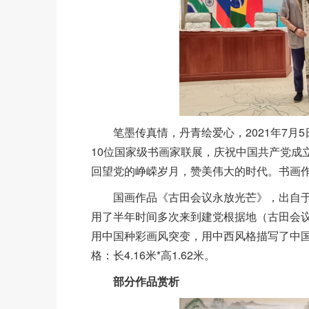
笔墨传真情，丹青绘爱心，2021年7
10位国家级书画家联展，庆祝中国共产党成
回望党的峥嵘岁月，赞美伟大的时代。书画
国画作品《古田会议永放光芒》，出自
用了半年时间多次来到建党根据地（古田会
用中国种彩画风突变，用中西风格描写了中
格：长4.16米*高1.62米。
部分作品
赏析