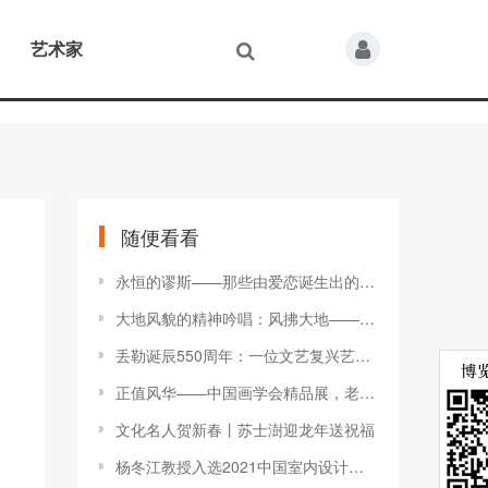
艺术家
随便看看
永恒的谬斯——那些由爱恋诞生出的艺术作品
大地风貌的精神吟唱：风拂大地——王建国油画作品展中国美术馆开幕 -博览艺术
丢勒诞辰550周年：一位文艺复兴艺术家的旅行 -博览艺术
正值风华——中国画学会精品展，老中青三代艺术家共绘当代中国画创作新高度 -博览艺术
文化名人贺新春丨苏士澍迎龙年送祝福
杨冬江教授入选2021中国室内设计名人堂