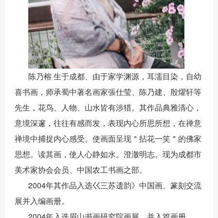
陈乃榕 生于成都、由于家学渊源，耳濡目染，自幼
喜书画，师承蜀中著名画家張仕莹、陈乃建、殷燿轩等
先生，花鸟、人物、山水皆有涉猎。其作品典雅清心，
意境深邃，往往有感而发，表现内心所思所想，在禅意
禅境中捕捉内心感受。使画面呈现＂拈花一笑＂的佛家
思想。读其画，使人心静如水。澄澈明志。现为成都市
美术家协会会员、中国农工书画之部。
2004
年其作品入选巜三苏遗韵》中国画、篆刻交流
展并入编画册。
2004
年入选眉山书画研究院画展，并入篇画册。