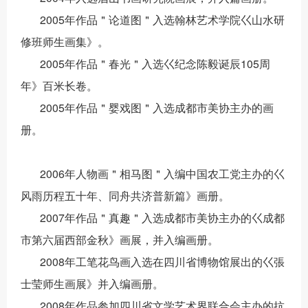
2005
年作品＂论道图＂入选翰林艺术学院巜山水研
修班师生画集》。
2005
年作品＂春光＂入选巜纪念陈毅诞辰
105
周
年》百米长卷。
2005
年作品＂婴戏图＂入选成都市美协主办的画
册。
2006
年人物画＂相马图＂入编中国农工党主办的巜
风雨历程五十年、同舟共济普新篇》画册。
2007
年作品＂真趣＂入选成都市美协主办的巜成都
市第六届西部金秋》画展，并入编画册。
2008
年工笔花鸟画入选在四川省博物馆展出的巜張
士莹师生画展》并入编画册。
2008
年作品参加四川省文学艺术界联合会主办的抗