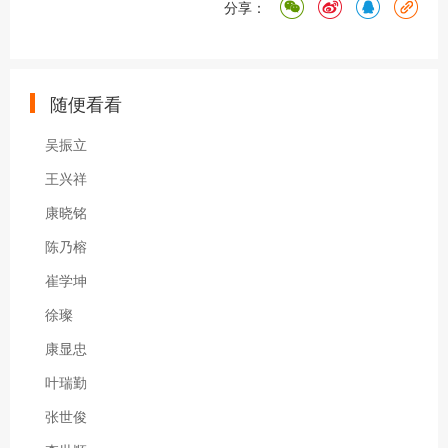
分享：
随便看看
吴振立
王兴祥
康晓铭
陈乃榕
崔学坤
徐璨
康显忠
叶瑞勤
张世俊