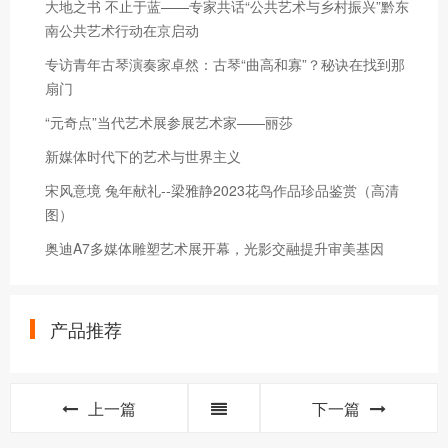
大地之书 不止于蓝——专家共话“公共艺术与乡村振兴”黔东
南公共艺术行动在京启动
专访青年古琴演奏家卓然：古琴“曲高和寡”？秘诀在找到那
扇门
“元奇点”当代艺术展参展艺术家——丽莎
新媒体时代下的艺术与世界主义
宋风意境 兔年献礼--梁雅静2023花鸟作品珍品鉴赏（高清
图）
奥迪A7多媒体雕塑艺术展开幕，光影交融提升审美基因
产品推荐
上一篇
下一篇