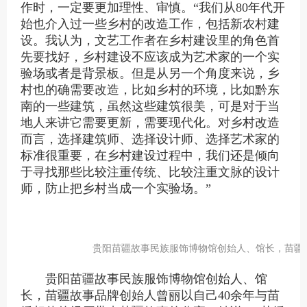
作时
，
一定要更加
理性、审慎
。
“
我们从
80年代开
始也介入
过一些
乡村的改造
工作
，
包括
新农村建
设。
我认为，文艺工作者
在乡村建设里的角色首
先要找好，乡村建设不应该成为艺术家的一个实
验场或者是背景板。
但是从另一个角度来说，
乡
村
也的确
需要改造，比如乡村的环境，
比如
黔东
南的
一些
建筑，虽然这些建筑很美，可是对于当
地人来讲它需要更新，需要现代化。
对
乡村改造
而言，
选择建筑师、选择设计师
、
选择艺术家的
标准
很重要，在乡村建设过程中
，
我们还是倾向
于
寻找那些比较注重传统、比较注重文脉的设计
师，
防止把乡村当成
一个实验场。
”
贵阳苗疆故事民族服饰博物馆创始人、馆长，苗疆
贵阳苗疆故事民族服饰博物馆创始人、馆
长，苗疆故事品牌创始人曾丽以自己40余年与苗