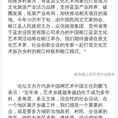
助推乡村振兴，将蓝染文化艺术周重点打造成为
文化旅游产业活力品牌，支持蓝染产业跨界、破
圈发展，拓展产业布局，加快推动相关项目的落
地。今年
10
月
中下旬，由中国民间文艺家协会、
榕江县人民政府主办，众信旅游
集团
、贵州省青
于蓝农业投资有限公司承办的中国榕江蓝染文化
艺术周活动将在榕江举办。我们期待邀请在座文
化艺术界、社会创新企业的专家一起打造文化艺
术振兴乡村的榕江样板
和
榕江模式。
”
黔东南公共艺术行动发布
论坛主办方代表中国网艺术中国主任刘鹏飞
表示：
“近年来，艺术乡建越来越趋向于成为多学
科、多角度、多元主体，综合性的社会活动。在
一个地区展开乡建工作，我们感觉一个重要的
点，就是要多方倾听当地
政府
、村民、企业家的
声音，倾听在地艺术家、建筑师、设计师的声