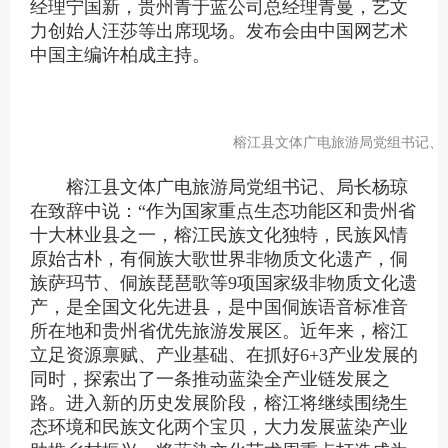
经理宁国新
，贵州青于蓝公司总经理青曼，艺文
力创始人汪莎
等出席现场。
发布会由中国网艺术
中国主编许柏成主持。
榕江县文体广电旅游局党组书记、
榕江县文体广电旅游局党组书记、局长杨琼
在致辞中说：
“作为
国家重点生态功能区
和
贵州省
十大林业县之一，榕江民族文化独特，民族风情
原始古朴，有侗族大歌世界非物质文化遗产
，
侗
族萨玛节、侗族琵琶歌等
9项国家级非物质文化遗
产
，
是全国文化先进县，是中国侗族语音标准音
所在地和贵州省优先旅游发展区
。
近年来，榕江
立足资源禀赋、产业基础、在抓好
6+3产业发展的
同时，探索出了一条推动蓝染全产业链发展之
路。
进入新的历史发展阶段，榕江将继续围绕生
态环境和民族文化两个宝贝，大力发展蓝染产业