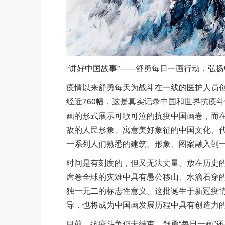
“讲好中国故事”——舒勇每日一画行动，弘扬
疫情以来舒勇每天为战斗在一线的医护人员
经近760幅，这是真实记录中国和世界抗疫
画的形式展示可歌可泣的抗疫中国画卷，而
敌的人民形象、寓意美好象征的中国文化、
一系列人们熟悉的建筑、形象、图案融入到
时间是有刻度的，但又无法丈量。放在历史的
席卷全球的灾难中具有愚公移山、水滴石穿
独一无二的标志性意义。这批诞生于新冠疫
导，也将成为中国画发展历程中具有创造力
目前，抗疫斗争仍未结束，舒勇“每日一画”还