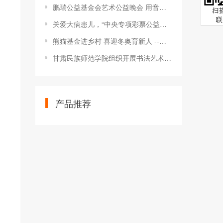
鹏瑞公益基金会艺术公益晚会 用音乐连接起每一份善意
关爱大病患儿，“中央专项彩票公益金项目”艺术之旅走进成都
熊猫基金进乡村 喜迎冬奥育新人 --记著名画家刘中赴安溪授课
甘肃民族师范学院组织开展书法艺术公益推广暨写春联送祝福活动
产品推荐