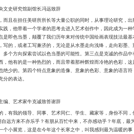
央文史研究馆副馆长冯远致辞
，而且在担任美研所所长等大量公职的同时，从事理论研究，出
实践，他带着一个学者的思考去进入艺术创作中，因此成为一种
点是即色当墨，颠覆了我们历年来对传统中国绘画表现技法最基
，写的，或者工写兼济的，无论是从水墨走向浅绛，走向彩墨、
、多个方向探索尝试以色当墨的可能性。第三点是克诚的作品中
西，他有的是一种热烈的，而且带着那种辉煌而冷艳的色彩，这
也绝少的。第四个特点意象的造像、意象的色彩、意象的语言符
充分的表达。
主编、艺术家牛克诚致答谢辞
的，有我的领导、同事、艺术同仁、学生、藏家等，身份不同，
有朋自远方来不亦乐乎？有朋从百忙中来，不亦感动乎？年底，最
一个小展览，这是在今年这个长寒之中，叫我感到最为温暖的事