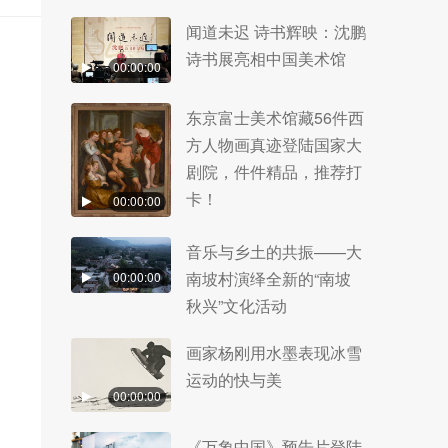
闻道未迟 诗书辉映：沈鹏
诗书展亮相中国美术馆
00:00:00
东京富士美术馆藏56件西
方人物画真迹登陆国家大
剧院，件件精品，推荐打
卡！
00:00:00
音乐与乡土的共振——大
南坡村演绎全新的“南坡
00:00:00
秋兴”文化活动
画家杨刚用水墨表现冰雪
运动的快与美
00:00:00
《万象中国》预告片登陆