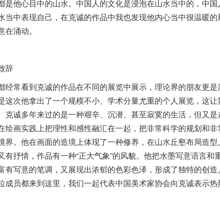
都是他心目中的山水。中国人的文化是浸泡在山水当中的，中国
水当中表现自己，在克诚的作品中我也发现他内心当中很温暖的
意在涌动。
致辞
都经常看到克诚的作品在不同的展览中展示，理论界的朋友更是
是这次他拿出了一个规模不小、学术分量尤重的个人展览，这让
。克诚多年来过的是一种艰辛、沉潜、甚至寂寞的生活，但又是
在绘画实践上把理性和感性融汇在一起，把非常科学的规划和非
境界。他在画面的造境上体现了一种修养，在山水丘壑布局造型
又有抒情，作品有一种“正大气象”的风貌。他把水墨写意语言和
富有写意的笔调，又展现出浓郁的色彩色泽，形成了独特的创造
位成员都来到这里，我们一起代表中国美术家协会向克诚表示热