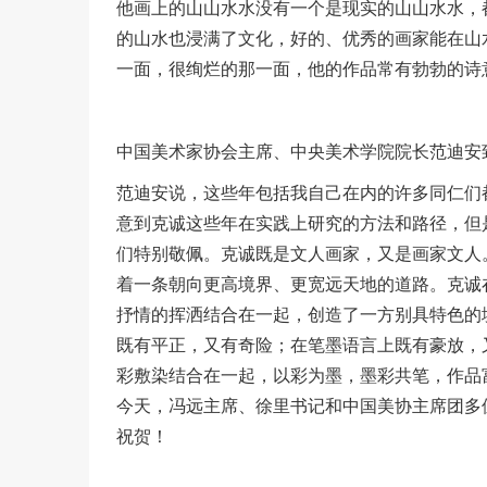
他画上的山山水水没有一个是现实的山山水水，
的山水也浸满了文化，好的、优秀的画家能在山
一面，很绚烂的那一面，他的作品常有勃勃的诗
中国美术家协会主席、中央美术学院院长范迪安
范迪安说，这些年包括我自己在内的许多同仁们
意到克诚这些年在实践上研究的方法和路径，但
们特别敬佩。克诚既是文人画家，又是画家文人
着一条朝向更高境界、更宽远天地的道路。克诚
抒情的挥洒结合在一起，创造了一方别具特色的
既有平正，又有奇险；在笔墨语言上既有豪放，
彩敷染结合在一起，以彩为墨，墨彩共笔，作品
今天，冯远主席、徐里书记和中国美协主席团多
祝贺！