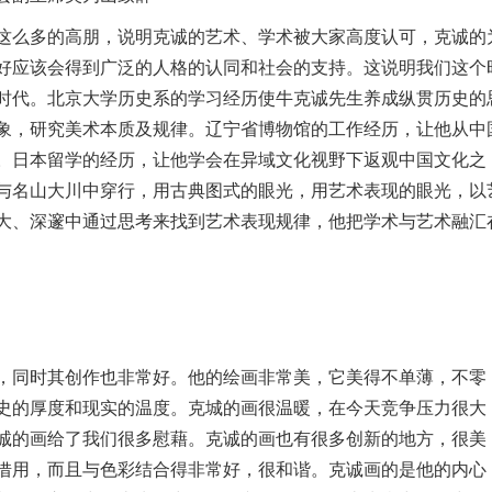
这么多的高朋，说明克诚的艺术、学术被大家高度认可，克诚的
好应该会得到广泛的人格的认同和社会的支持。这说明我们这个
时代。北京大学历史系的学习经历使牛克诚先生养成纵贯历史的
象，研究美术本质及规律。辽宁省博物馆的工作经历，让他从中
。日本留学的经历，让他学会在异域文化视野下返观中国文化之
与名山大川中穿行，用古典图式的眼光，用艺术表现的眼光，以
大、深邃中通过思考来找到艺术表现规律，他把学术与艺术融汇
，同时其创作也非常好。他的绘画非常美，它美得不单薄，不零
史的厚度和现实的温度。克城的画很温暖，在今天竞争压力很大
诚的画给了我们很多慰藉。克诚的画也有很多创新的地方，很美
借用，而且与色彩结合得非常好，很和谐。克诚画的是他的内心