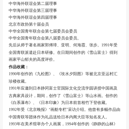
中华海外联谊会第二届理事
中华海外联谊会第三届理事
中华海外联谊会第四届理事
北京市政协第十届会员
中华全国青年联合会第七届委员会委员
中华全国青年联合会第八届委员会委员。
先后从师于著名画家郭傅璋、亚明、何海霞、张步。
年受
1991
全国青联派遣赴日本研修。在日期间创作的《雪山富士》得到
画家平山郁夫的高度评价。
作品收藏：
年创作的《九松图》、《玫水夕阳图》等被北京亚运村汇
1990
珍楼收藏。
年应邀到日本静冈富士官国际文化交流学园讲授中国画及
1991
古典家具设计，期间，创作了《雪山富士》等山水画。创作的
《白系瀑布》、《日本印象》为日本前首相竹下登收藏。
年受《北京晚报》“画舫专栏”采访介绍。他曾有多幅作品由
1992
中国青联等团体作为礼品送给日本内阁大臣等知名友人。
年在美术馆举办个人画展，
年创作的《静静的山林》
1993
1994