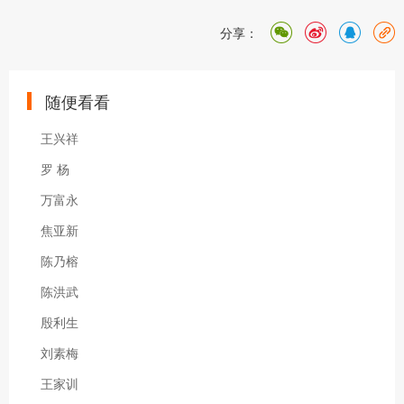
分享：
随便看看
王兴祥
罗 杨
万富永
焦亚新
陈乃榕
陈洪武
殷利生
刘素梅
王家训