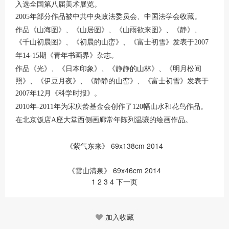
入选全国第八届美术展览。
年部分作品被中共中央政法委员会、中国法学会收藏。
2005
作品《山海图》、《山居图》、《山雨欲来图》、《静》、
《千山初晨图》、《初晨的山峦》、《富士初雪》发表于
2007
年
期《青年书画界》杂志。
14-15
作品《光》、《日本印象》、《静静的山林》、《明月松间
照》、《伊豆月夜》、《静静的山峦》、《富士初雪》发表于
年
月《科学时报》。
2007
12
年
年为宋庆龄基金会创作了
幅山水和花鸟作品。
2010
-2011
120
在北京饭店
座大堂西侧画廊常年陈列温骧的绘画作品。
A
《紫气东来》 69x138cm 2014
《雲山清泉》 69x46cm 2014
1
2 3 4 下一页
加入收藏