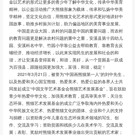
金以艺术的形式让更多的青少年了解中华文化，传承中华美育
精神。以公益活动推广大熊猫形象为载体，传承和弘扬中华美
学精神，坚定文化自信，用熊猫文化艺术的形式更好地讲好中
国故事，助推乡村振兴计划，助力偏远地区的美育事业发展。
中国是农业大国，农村的问题是中国的重要问题，而农村
的教育问题更是解决农村问题的重中之重，安溪县第十四幼儿
园、安溪科名中学、竹园小学靠公益去帮助教育、靠教育去反
哺经济、推动经济增长，以此来实现民生的发展和社会的和
谐，才让安溪县变得富有，和谐，美好，从一个贫困县一跃成
为百强县，跟随祖国更加强大，富强，和谐，稳定！
2021年3月21日，被誉为“中国画熊猫第一人”的刘中先生，
以及热爱和关心国宝熊猫、热爱美术、热爱公益的各界人士共
同发起成立“中国文学艺术基金会熊猫艺术发展基金”，旨在鼓励
青少年热爱中华文化，加强美术教育，提高审美水平，关注生
态环保。熊猫艺术发展基金的成立广泛争取海内外热爱和关心
中华民族文化艺术、热爱熊猫文化的团体、企业和个人的支持
与捐赠；以资助青少年儿童在生态环保美术领域的写生、创
作、交流及学习；资助贫困和残疾少儿在美术学习、交流及发
展；表彰、奖励对熊猫美术发展事业做出突出贡献的艺术家；