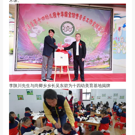
术课。
李陕川先生与尚卿乡乡长吴东碧为十四幼美育基地揭牌